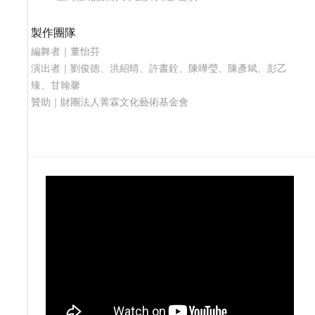
製作團隊
編舞者｜董怡芬
演出者｜劉俊德、洪紹晴、許書銓、陳曄瑩、陳彥斌、彭乙
臻、甘翰馨
贊助｜財團法人菁霖文化藝術基金會