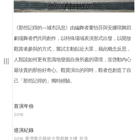
《那些記得的—城市訊息》由編舞者董怡芬與安娜琪舞蹈
劇場舞者們共同創作，以特殊場域表演形式出發，以開放
觀賞者參與的方式，嘗試主動貼近大眾，藉此概念反思，
人類該如何更有意識地發掘自身所處的環境，並啓動內心
最珍貴的那份好奇心。觀賞演出的同時，觀者也創造了自
己「那些記得的」獨特經驗。
首演年份
2016
巡演紀錄
2016 臺灣臺北藝術大學戲舞大樓 首演